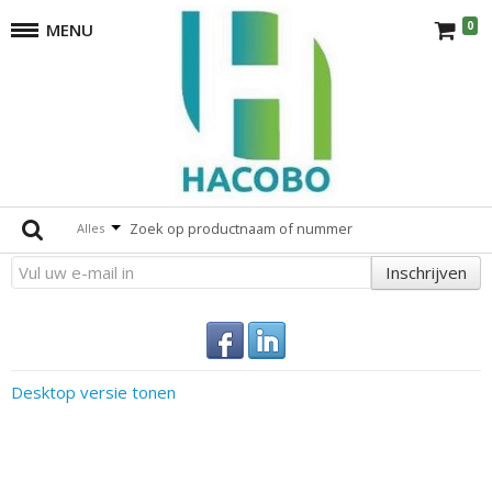
0
MENU
Veiligheidsvesten
terug
Er zijn geen producten die overeenkomen met de selectie.
Altijd op de hoogte
Alles
Inschrijven
Desktop versie tonen