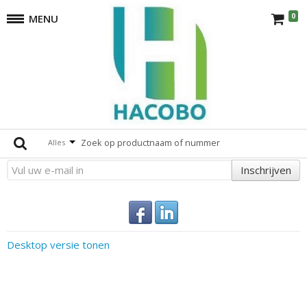
0
MENU
Droogzuigers
terug
Er zijn geen producten die overeenkomen met de selectie.
Altijd op de hoogte
Alles
Inschrijven
Desktop versie tonen