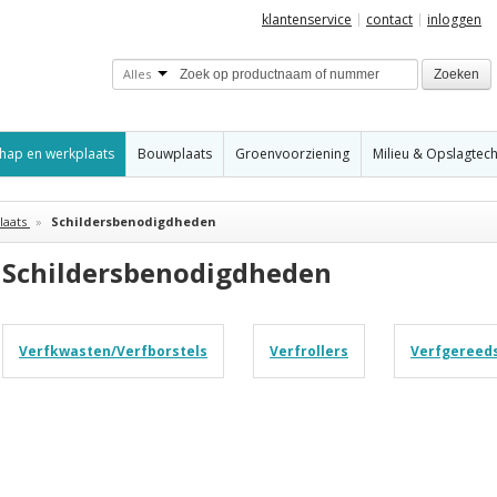
klantenservice
contact
inloggen
Alles
Zoeken
hap en werkplaats
Bouwplaats
Groenvoorziening
Milieu & Opslagtec
aats
»
Schildersbenodigdheden
Schildersbenodigdheden
Verfkwasten/Verfborstels
Verfrollers
Verfgereed