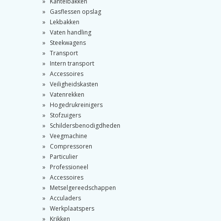
Kantelbakken
Gasflessen opslag
Lekbakken
Vaten handling
Steekwagens
Transport
Intern transport
Accessoires
Veiligheidskasten
Vatenrekken
Hogedrukreinigers
Stofzuigers
Schildersbenodigdheden
Veegmachine
Compressoren
Particulier
Professioneel
Accessoires
Metselgereedschappen
Acculaders
Werkplaatspers
Krikken