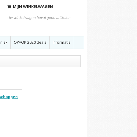
MIJN WINKELWAGEN
Uw winkelwagen bevat geen artikelen.
hniek
OP=OP 2020 deals
Informatie
schappen