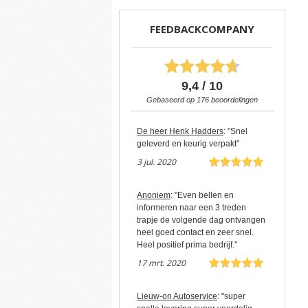
FEEDBACKCOMPANY
9,4 / 10
Gebaseerd op
176
beoordelingen
De heer Henk Hadders
: "Snel
geleverd en keurig verpakt"
3 jul. 2020
Anoniem
: "Even bellen en
informeren naar een 3 treden
trapje de volgende dag ontvangen
heel goed contact en zeer snel.
Heel positief prima bedrijf."
17 mrt. 2020
Lieuw-on Autoservice
: "super