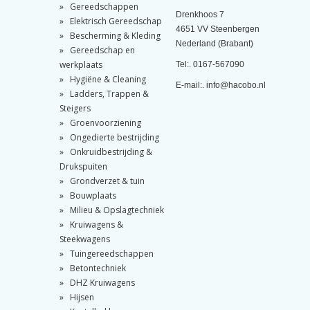
Gereedschappen
Drenkhoos 7
Elektrisch Gereedschap
4651 VV Steenbergen
Bescherming & Kleding
Nederland (Brabant)
Gereedschap en
werkplaats
Tel:. 0167-567090
Hygiëne & Cleaning
E-mail:. info@hacobo.nl
Ladders, Trappen &
Steigers
Groenvoorziening
Ongedierte bestrijding
Onkruidbestrijding &
Drukspuiten
Grondverzet & tuin
Bouwplaats
Milieu & Opslagtechniek
Kruiwagens &
Steekwagens
Tuingereedschappen
Betontechniek
DHZ Kruiwagens
Hijsen