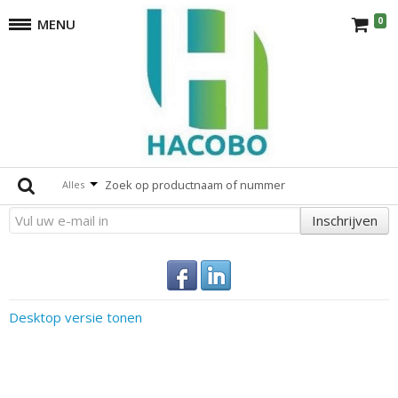
0
MENU
Opbergsystemen
terug
Er zijn geen producten die overeenkomen met de selectie.
Altijd op de hoogte
Alles
Inschrijven
Desktop versie tonen