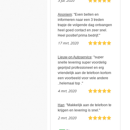
3 jul. 2020
Anoniem
: "Even bellen en
informeren naar een 3 treden
trapje de volgende dag ontvangen
heel goed contact en zeer snel.
Heel positief prima bedrijf."
17 mrt. 2020
Lieuw-on Autoservice
: "super
snelle levering super voordelig
geprijsd professioneel en erg
vriendelijk aan de telefoon kortom
een voorbeeld voor vele andere
..helemaal top ."
4 mrt. 2020
Han
: "Makkelijk aan de telefoon te
krijgen en levering is snel."
2 mrt. 2020