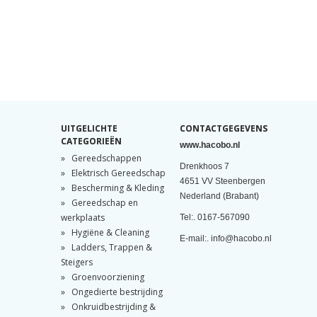
UITGELICHTE
CONTACTGEGEVENS
CATEGORIEËN
www.hacobo.nl
Gereedschappen
Drenkhoos 7
Elektrisch Gereedschap
4651 VV Steenbergen
Bescherming & Kleding
Nederland (Brabant)
Gereedschap en
werkplaats
Tel:. 0167-567090
Hygiëne & Cleaning
E-mail:. info@hacobo.nl
Ladders, Trappen &
Steigers
Groenvoorziening
Ongedierte bestrijding
Onkruidbestrijding &