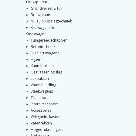
Drukspuiten
Grondverzet & tuin
Bouwplaats
Milieu & Opslagtechniek
Kruiwagens &
Steekwagens
Tuingereedschappen
Betontechniek
DHZ Kruiwagens
Hijsen
Kantelbakken
Gasflessen opslag
Lekbakken
Vaten handling
Steekwagens
Transport
Intern transport
Accessoires
Veiligheidskasten
Vatenrekken
Hogedrukreinigers
Stofzuigers