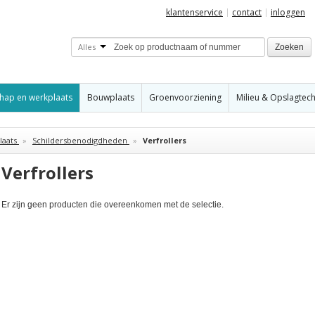
klantenservice
contact
inloggen
Alles
Zoeken
hap en werkplaats
Bouwplaats
Groenvoorziening
Milieu & Opslagtec
aats
»
Schildersbenodigdheden
»
Verfrollers
Verfrollers
Er zijn geen producten die overeenkomen met de selectie.