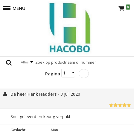
0
MENU
The Feedback Company
176 beoordeling
Alles
Onderdelen 1 tot 50 van totaal 176
Pagina
De heer Henk Hadders
-
3 juli 2020
Snel geleverd en keurig verpakt
Geslacht:
Man