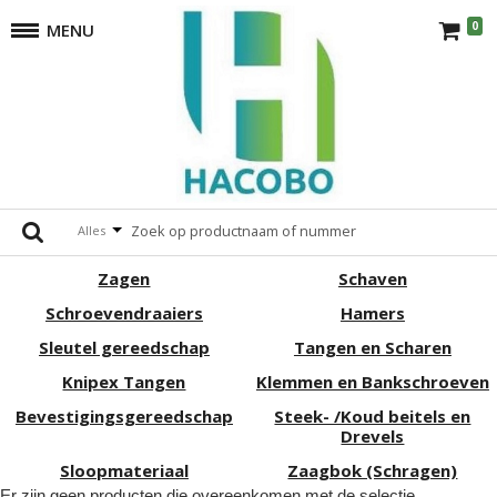
0
MENU
Gereedschappen
terug
Opbergsystemen
Meet- en
aftekengereedschap
Alles
Waterpassen
Messen
Zagen
Schaven
Schroevendraaiers
Hamers
Sleutel gereedschap
Tangen en Scharen
Knipex Tangen
Klemmen en Bankschroeven
Bevestigingsgereedschap
Steek- /Koud beitels en
Drevels
Sloopmateriaal
Zaagbok (Schragen)
Er zijn geen producten die overeenkomen met de selectie.