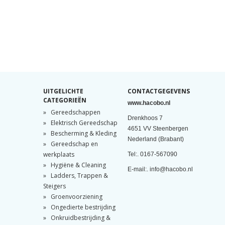
UITGELICHTE
CONTACTGEGEVENS
CATEGORIEËN
www.hacobo.nl
Gereedschappen
Drenkhoos 7
Elektrisch Gereedschap
4651 VV Steenbergen
Bescherming & Kleding
Nederland (Brabant)
Gereedschap en
werkplaats
Tel:. 0167-567090
Hygiëne & Cleaning
E-mail:. info@hacobo.nl
Ladders, Trappen &
Steigers
Groenvoorziening
Ongedierte bestrijding
Onkruidbestrijding &