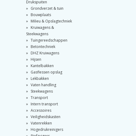
Drukspuiten
Grondverzet & tuin
Bouwplaats
Milieu & Opslagtechniek
Kruiwagens &
Steekwagens
Tuingereedschappen
Betontechniek
DHZ Kruiwagens
Hijsen
Kantelbakken
Gasflessen opslag
Lekbakken
Vaten handling
Steekwagens
Transport
Intern transport
Accessoires
Veiligheidskasten
Vatenrekken
Hogedrukreinigers
Stofzuigers