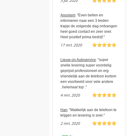
3 jul. 2020
Anoniem
: "Even bellen en
informeren naar een 3 treden
trapje de volgende dag ontvangen
heel goed contact en zeer snel.
Heel positief prima bedrijf."
17 mrt. 2020
Lieuw-on Autoservice
: "super
snelle levering super voordelig
geprijsd professioneel en erg
vriendelijk aan de telefoon kortom
een voorbeeld voor vele andere
..helemaal top ."
4 mrt. 2020
Han
: "Makkelijk aan de telefoon te
krijgen en levering is snel."
2 mrt. 2020