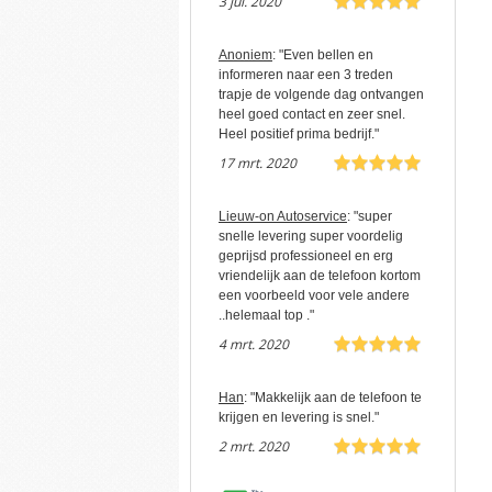
3 jul. 2020
Anoniem
: "Even bellen en
informeren naar een 3 treden
trapje de volgende dag ontvangen
heel goed contact en zeer snel.
Heel positief prima bedrijf."
17 mrt. 2020
Lieuw-on Autoservice
: "super
snelle levering super voordelig
geprijsd professioneel en erg
vriendelijk aan de telefoon kortom
een voorbeeld voor vele andere
..helemaal top ."
4 mrt. 2020
Han
: "Makkelijk aan de telefoon te
krijgen en levering is snel."
2 mrt. 2020