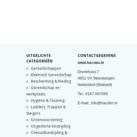
UITGELICHTE
CONTACTGEGEVENS
CATEGORIEËN
www.hacobo.nl
Gereedschappen
Drenkhoos 7
Elektrisch Gereedschap
4651 VV Steenbergen
Bescherming & Kleding
Nederland (Brabant)
Gereedschap en
werkplaats
Tel:. 0167-567090
Hygiëne & Cleaning
E-mail:. info@hacobo.nl
Ladders, Trappen &
Steigers
Groenvoorziening
Ongedierte bestrijding
Onkruidbestrijding &