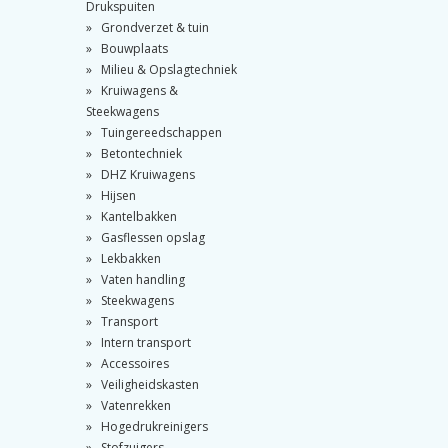
Drukspuiten
Grondverzet & tuin
Bouwplaats
Milieu & Opslagtechniek
Kruiwagens &
Steekwagens
Tuingereedschappen
Betontechniek
DHZ Kruiwagens
Hijsen
Kantelbakken
Gasflessen opslag
Lekbakken
Vaten handling
Steekwagens
Transport
Intern transport
Accessoires
Veiligheidskasten
Vatenrekken
Hogedrukreinigers
Stofzuigers