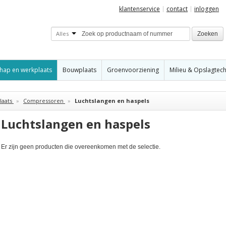
klantenservice
contact
inloggen
Alles
Zoeken
hap en werkplaats
Bouwplaats
Groenvoorziening
Milieu & Opslagtec
aats
»
Compressoren
»
Luchtslangen en haspels
Luchtslangen en haspels
Er zijn geen producten die overeenkomen met de selectie.