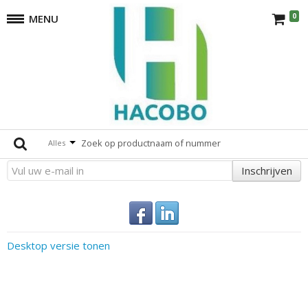
0
MENU
Lockers
terug
Er zijn geen producten die overeenkomen met de selectie.
Altijd op de hoogte
Alles
Inschrijven
Desktop versie tonen