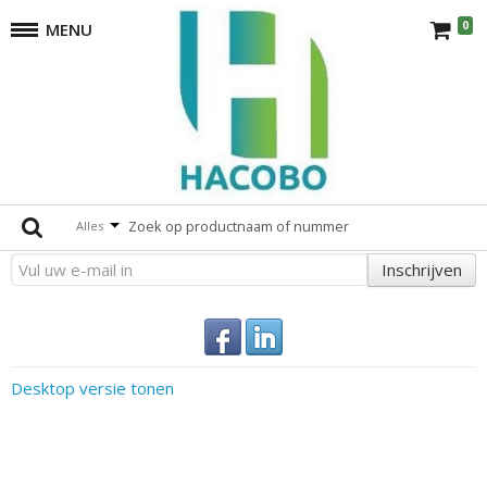
0
MENU
Trilplaten
terug
Er zijn geen producten die overeenkomen met de selectie.
Altijd op de hoogte
Alles
Inschrijven
Desktop versie tonen