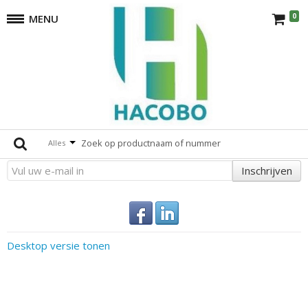
0
MENU
Superclamp
terug
Er zijn geen producten die overeenkomen met de selectie.
Altijd op de hoogte
Alles
Inschrijven
Desktop versie tonen