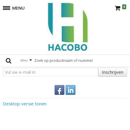
0
MENU
RVS Hangsloten
terug
Er zijn geen producten die overeenkomen met de selectie.
Altijd op de hoogte
Alles
Inschrijven
Desktop versie tonen